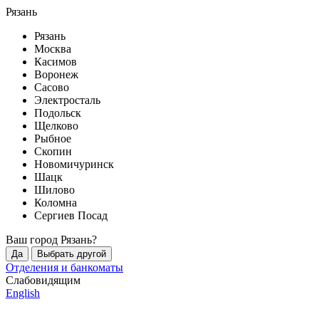
Рязань
Рязань
Москва
Касимов
Воронеж
Сасово
Электросталь
Подольск
Щелково
Рыбное
Скопин
Новомичуринск
Шацк
Шилово
Коломна
Сергиев Посад
Ваш город
Рязань
?
Да
Выбрать другой
Отделения и банкоматы
Слабовидящим
English