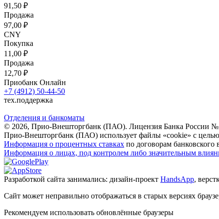
91,50 ₽
Продажа
97,00 ₽
CNY
Покупка
11,00 ₽
Продажа
12,70 ₽
Приобанк Онлайн
+7 (4912) 50-44-50
тех.поддержка
Отделения и банкоматы
© 2026, Прио-Внешторгбанк (ПАО). Лицензия Банка России №212.
Прио-Внешторгбанк (ПАО) использует файлы «cookie» с целью
Информация о процентных ставках
по договорам банковского 
Информация о лицах, под контролем либо значительным влияни
Разработкой сайта занимались: дизайн-проект
HandsApp
, верст
Сайт может неправильно отображаться в старых версиях браузе
Рекомендуем использовать обновлённые браузеры