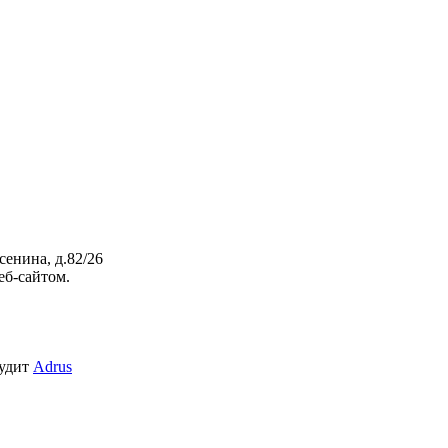
сенина, д.82/26
еб-сайтом.
аудит
Adrus