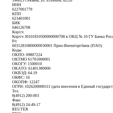
390023 г.Рязань, ул. Есенина, 82/26
ИНН
6227001779
КПП
623401001
БИК
046126708
Кор/сч
Кор/сч 30101810500000000708 в ОКЦ № 10 ГУ Банка Рос
Р/с
60312810800000030001 Прио-Внешторгбанк (ПАО)
Коды
ОКПО: 09807224
ОКТМО 61701000001
ОКОГУ: 1500010
ОКАТО: 61401380000
ОКВЭД: 64.19
ОКФС: 16
ОКОПФ: 12247
ОГРН: 1026200000111 (дата внесения в Единый государст
Тел.
8(4912) 200-003
Факс
8(4912) 24-49-17
REUTER