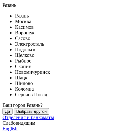
Рязань
Рязань
Москва
Касимов
Воронеж
Сасово
Электросталь
Подольск
Щелково
Рыбное
Скопин
Новомичуринск
Шацк
Шилово
Коломна
Сергиев Посад
Ваш город
Рязань
?
Да
Выбрать другой
Отделения и банкоматы
Слабовидящим
English