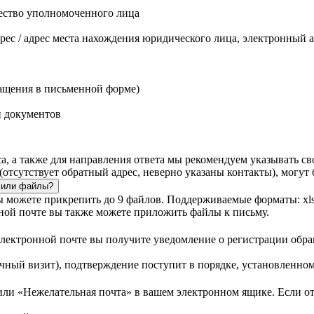
ество уполномоченного лица
ес / адрес места нахождения юридического лица, электронный а
ращения в письменной форме)
и документов
а, а также для направления ответа мы рекомендуем указывать 
отсутствует обратный адрес, неверно указаны контакты), могут б
 или файлы?
можете прикрепить до 9 файлов. Поддерживаемые форматы: xls, do
ой почте вы также можете приложить файлы к письму.
 электронной почте вы получите уведомление о регистрации обр
ный визит), подтверждение поступит в порядке, установленном 
ли «Нежелательная почта» в вашем электронном ящике. Если отв