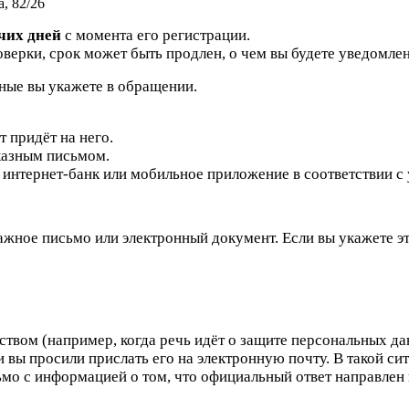
а, 82/26
очих дней
с момента его регистрации.
верки, срок может быть продлен, о чем вы будете уведомле
нные вы укажете в обращении.
 придёт на него.
казным письмом.
 интернет-банк или мобильное приложение в соответствии с
жное письмо или электронный документ. Если вы укажете э
твом (например, когда речь идёт о защите персональных да
 вы просили прислать его на электронную почту. В такой си
мо с информацией о том, что официальный ответ направлен 