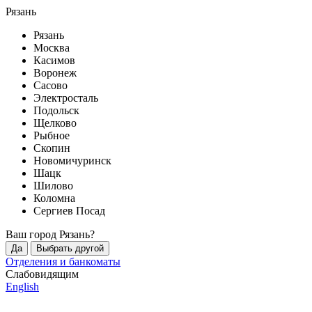
Рязань
Рязань
Москва
Касимов
Воронеж
Сасово
Электросталь
Подольск
Щелково
Рыбное
Скопин
Новомичуринск
Шацк
Шилово
Коломна
Сергиев Посад
Ваш город
Рязань
?
Да
Выбрать другой
Отделения и банкоматы
Слабовидящим
English