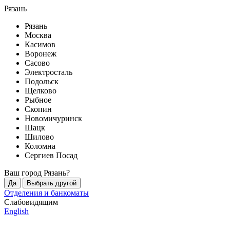
Рязань
Рязань
Москва
Касимов
Воронеж
Сасово
Электросталь
Подольск
Щелково
Рыбное
Скопин
Новомичуринск
Шацк
Шилово
Коломна
Сергиев Посад
Ваш город
Рязань
?
Да
Выбрать другой
Отделения и банкоматы
Слабовидящим
English