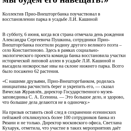
Коллектив Прио-Внешторгбанка поучаствовал в
восстановлении парка в усадьбе Л.И. Кашиной
В субботу, 6 июня, когда вся страна отмечала день рождения
Александра Сергеевича Пушкина, сотрудники Прио-
Внешторгбанка посетили родину другого великого поэта –
село Константиново. Здесь в рамках социально-
экологического проекта команда банка восстановила участки
исторической липовой аллеи в усадьбе Л.И. Кашиной и
высадила низкорослые ивы на склоне нижнего парка. Всего
было посажено 62 растения.
«С нашими друзьями, Прио-Внешторгбанком, родилась
инициатива расчистить берег и укрепить его, — сказал
Вячеслав Журавлёв, директор Государственного музея-
заповедника С. А. Есенина. — Это большое дело, и здорово,
что большие дела делаются не в одиночку.»
На призыв оставить свой след в сохранении есенинских
пейзажей откликнулось более 100 сотрудников банка из
Рязани и не только. Директор московского офиса, Светлана
Кухарук, отметила, что участие в таких мероприятиях даёт