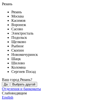
Рязань
Рязань
Москва
Касимов
Воронеж
Сасово
Электросталь
Подольск
Щелково
Рыбное
Скопин
Новомичуринск
Шацк
Шилово
Коломна
Сергиев Посад
Ваш город
Рязань
?
Да
Выбрать другой
Отделения и банкоматы
Слабовидящим
English