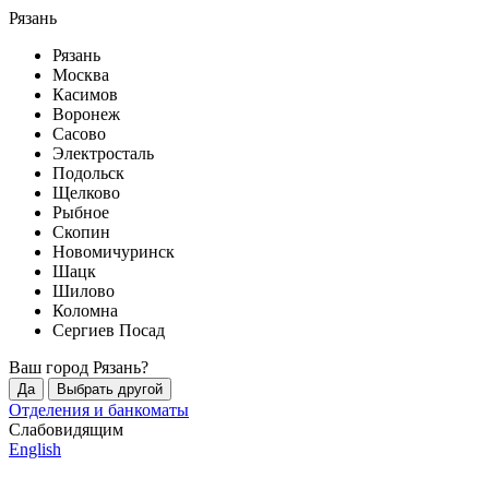
Рязань
Рязань
Москва
Касимов
Воронеж
Сасово
Электросталь
Подольск
Щелково
Рыбное
Скопин
Новомичуринск
Шацк
Шилово
Коломна
Сергиев Посад
Ваш город
Рязань
?
Да
Выбрать другой
Отделения и банкоматы
Слабовидящим
English