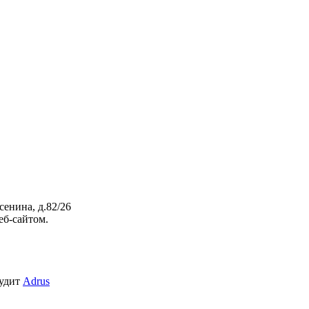
сенина, д.82/26
еб-сайтом.
аудит
Adrus