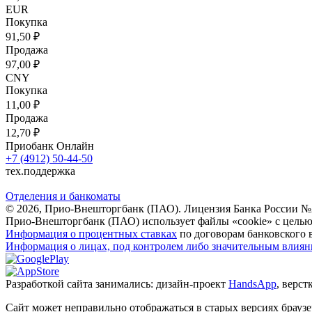
EUR
Покупка
91,50 ₽
Продажа
97,00 ₽
CNY
Покупка
11,00 ₽
Продажа
12,70 ₽
Приобанк Онлайн
+7 (4912) 50-44-50
тех.поддержка
Отделения и банкоматы
© 2026, Прио-Внешторгбанк (ПАО). Лицензия Банка России №212.
Прио-Внешторгбанк (ПАО) использует файлы «cookie» с целью
Информация о процентных ставках
по договорам банковского 
Информация о лицах, под контролем либо значительным влияни
Разработкой сайта занимались: дизайн-проект
HandsApp
, верст
Сайт может неправильно отображаться в старых версиях браузе