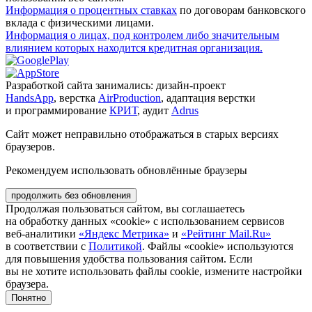
Информация о процентных ставках
по договорам банковского
вклада с физическими лицами.
Информация о лицах, под контролем либо значительным
влиянием которых находится кредитная организация.
Разработкой сайта занимались: дизайн-проект
HandsApp
, верстка
AirProduction
, адаптация верстки
и программирование
КРИТ
, аудит
Adrus
Сайт может неправильно отображаться в старых версиях
браузеров.
Рекомендуем использовать обновлённые браузеры
продолжить без обновления
Продолжая пользоваться сайтом, вы соглашаетесь
на обработку данных «cookie» с использованием сервисов
веб-аналитики
«Яндекс Метрика»
и
«Рейтинг Mail.Ru»
в соответствии с
Политикой
. Файлы «cookie» используются
для повышения удобства пользования сайтом. Если
вы не хотите использовать файлы cookie, измените настройки
браузера.
Понятно