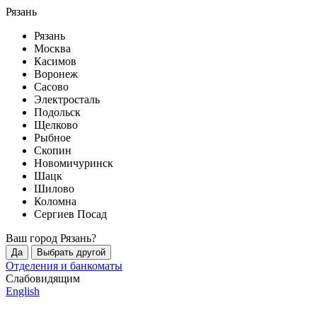
Рязань
Рязань
Москва
Касимов
Воронеж
Сасово
Электросталь
Подольск
Щелково
Рыбное
Скопин
Новомичуринск
Шацк
Шилово
Коломна
Сергиев Посад
Ваш город
Рязань
?
Да
Выбрать другой
Отделения и банкоматы
Слабовидящим
English