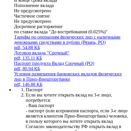
В конце срока вклада
Пополнение вклада
Не предусмотрено
Частичное снятие
Не предусмотрено
Досрочное расторжение
по ставке вклада "До востребования (0.025%)"
Тарифы по операциям физических лиц с наличными
денежными средствами в рублях (Рязань, РО)
pdf, 54.88 КБ
Договор вклада "Срочный"
pdf, 135.11 КБ
Паспорт продукта Вклад Срочный (РО)
pdf, 80.94 КБ
Условия размещения банковских вкладов физических
лиц в Прио-Внешторгбанке
pdf, 146.88 КБ
Паспорт
Если вы хотите открыть вклад на 3-е лицо,
потребуется:
- Ваш паспорт
- паспорт (или ксерокопия паспорта, если 3-е лицо
является клиентом Прио-Внешторгбанк) человека,
в пользу которого вы хотите открыть вклад
Согласно законодательству РФ открыть вклад в