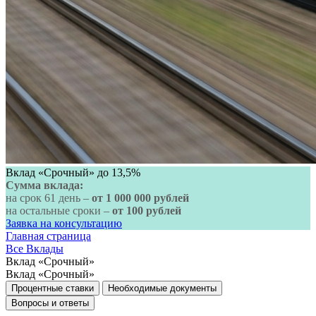
Вклад «Срочный» до 13,5%
Сумма вклада:
на срок 61 день –
от 1 000 000 рублей
на остальные сроки –
от 100 рублей
Заявка на консультацию
Главная страница
Все Вклады
Вклад «Срочный»
Вклад «Срочный»
Процентные ставки
Необходимые документы
Вопросы и ответы