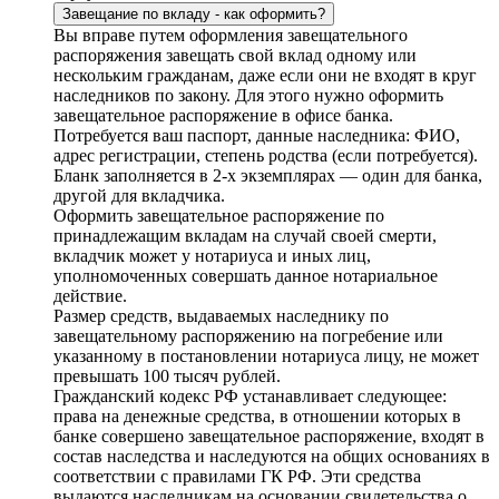
Завещание по вкладу - как оформить?
Вы вправе путем оформления завещательного
распоряжения завещать свой вклад одному или
нескольким гражданам, даже если они не входят в круг
наследников по закону. Для этого нужно оформить
завещательное распоряжение в офисе банка.
Потребуется ваш паспорт, данные наследника: ФИО,
адрес регистрации, степень родства (если потребуется).
Бланк заполняется в 2-х экземплярах — один для банка,
другой для вкладчика.
Оформить завещательное распоряжение по
принадлежащим вкладам на случай своей смерти,
вкладчик может у нотариуса и иных лиц,
уполномоченных совершать данное нотариальное
действие.
Размер средств, выдаваемых наследнику по
завещательному распоряжению на погребение или
указанному в постановлении нотариуса лицу, не может
превышать 100 тысяч рублей.
Гражданский кодекс РФ устанавливает следующее:
права на денежные средства, в отношении которых в
банке совершено завещательное распоряжение, входят в
состав наследства и наследуются на общих основаниях в
соответствии с правилами ГК РФ. Эти средства
выдаются наследникам на основании свидетельства о