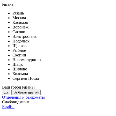
Рязань
Рязань
Москва
Касимов
Воронеж
Сасово
Электросталь
Подольск
Щелково
Рыбное
Скопин
Новомичуринск
Шацк
Шилово
Коломна
Сергиев Посад
Ваш город
Рязань
?
Да
Выбрать другой
Отделения и банкоматы
Слабовидящим
English