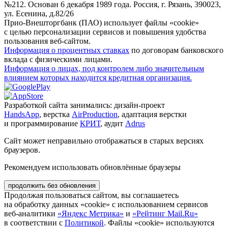
№212. Основан 6 декабря 1989 года. Россия, г. Рязань, 390023,
ул. Есенина, д.82/26
Прио-Внешторгбанк (ПАО) использует файлы «cookie»
с целью персонализации сервисов и повышения удобства
пользования веб-сайтом.
Информация о процентных ставках
по договорам банковского
вклада с физическими лицами.
Информация о лицах, под контролем либо значительным
влиянием которых находится кредитная организация.
Разработкой сайта занимались: дизайн-проект
HandsApp
, верстка
AirProduction
, адаптация верстки
и программирование
КРИТ
, аудит
Adrus
Сайт может неправильно отображаться в старых версиях
браузеров.
Рекомендуем использовать обновлённые браузеры
продолжить без обновления
Продолжая пользоваться сайтом, вы соглашаетесь
на обработку данных «cookie» с использованием сервисов
веб-аналитики
«Яндекс Метрика»
и
«Рейтинг Mail.Ru»
в соответствии с
Политикой
. Файлы «cookie» используются