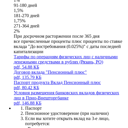
1%
91-180 дней
1,5%
181-270 дней
1,75%
271-364 дней
2%
При досрочном расторжении после 365 дня
все причисленные проценты плюс проценты по ставке
вклада "До востребования (0.025%)" с даты последней
капитализации
Тарифы по операциям физических лиц с наличными
денежными средствами в рублях (Рязань, РО)
pdf, 54.88 КБ
Договор вклада "Пенсионный плюс"
pdf, 135.79 КБ
Паспорт продукта Вклад Пенсионный плюс
pdf, 80.42 КБ
Условия размещения банковских вкладов физических
лиц в Прио-Внешторгбанке
pdf, 146.88 КБ
Паспорт
Пенсионное удостоверение (при наличии)
Если вы хотите открыть вклад на 3-е лицо,
потребуется: