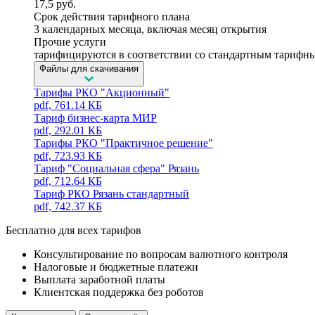
17,5 руб.
Срок действия тарифного плана
3 календарных месяца, включая месяц открытия
Прочие услуги
тарифицируются в соответствии со стандартным тарифн
Файлы для скачивания
Тарифы РКО "Акционный"
pdf, 761.14 КБ
Тариф бизнес-карта МИР
pdf, 292.01 КБ
Тарифы РКО "Практичное решение"
pdf, 723.93 КБ
Тариф "Социальная сфера" Рязань
pdf, 712.64 КБ
Тариф РКО Рязань стандартный
pdf, 742.37 КБ
Бесплатно для всех тарифов
Консультирование по вопросам валютного контроля
Налоговые и бюджетные платежи
Выплата заработной платы
Клиентская поддержка без роботов