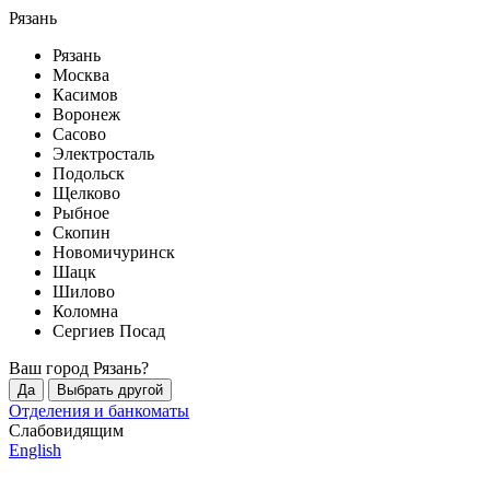
Рязань
Рязань
Москва
Касимов
Воронеж
Сасово
Электросталь
Подольск
Щелково
Рыбное
Скопин
Новомичуринск
Шацк
Шилово
Коломна
Сергиев Посад
Ваш город
Рязань
?
Да
Выбрать другой
Отделения и банкоматы
Слабовидящим
English