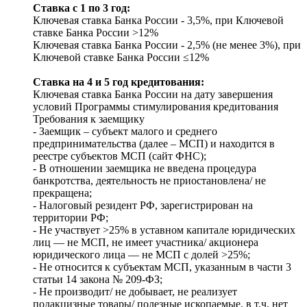
Ставка с 1 по 3 год:
Ключевая ставка Банка России - 3,5%, при Ключевой
ставке Банка России >12%
Ключевая ставка Банка России - 2,5% (не менее 3%), при
Ключевой ставке Банка России ≤12%
Ставка на 4 и 5 год кредитования:
Ключевая ставка Банка России на дату завершения
условий Программы стимулирования кредитования
Требования к заемщику
- Заемщик – субъект малого и среднего
предпринимательства (далее – МСП) и находится в
реестре субъектов МСП (сайт ФНС);
- В отношении заемщика не введена процедура
банкротства, деятельность не приостановлена/ не
прекращена;
- Налоговый резидент РФ, зарегистрирован на
территории РФ;
- Не участвует >25% в уставном капитале юридических
лиц — не МСП, не имеет участника/ акционера
юридического лица — не МСП с долей >25%;
- Не относится к субъектам МСП, указанным в части 3
статьи 14 закона № 209-ФЗ;
- Не производит/ не добывает, не реализует
подакцизные товары/ полезные ископаемые, в т.ч. нет