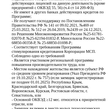
действующих лицензий на данную деятельность (кроме
предприятий с ОКВЭД 55, 56) (ч.4 ст 14 209-ФЗ);
- Не имеют в других банках действующих кредитов по
Программе;
- Не получают господдержку по Постановлениям
Правительства РФ № 141 от 09.02.2021, №469 от
25.03.2022, № 512 от 26.04.2019, №2439 от 24.12.2021,
по Решениям Минэкономразвития России №25-61781-
02070-Р, №25-62194-01832-Р, Минсельхоза России №22-
68850-00358-Р, № 25-68850-01698-Р;
- Соответствует требованиям Программы
стимулирования кредитования Корпорации МСП.
Соблюдено одно из требований
- Является участником региональной программы
повышения производительности труда, или
- Местом нахождения/ жительства является субъект РФ
со средним уровнем реагирования (Указ Президента РФ
от 19.10.2022 г. № 757) (если заемщик зарегистрирован
не позднее 01.01.2025): Республика Крым,
Краснодарский край, Белгородская, Брянская,
Воронежская, Курская, Ростовская области, г.
Севастополь, или
- Основной ОКВЭД ≥12 мес. относится к приоритетной
отрасли, или
- Заемщик включен в реестр малых технологических