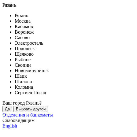
Рязань
Рязань
Москва
Касимов
Воронеж
Сасово
Электросталь
Подольск
Щелково
Рыбное
Скопин
Новомичуринск
Шацк
Шилово
Коломна
Сергиев Посад
Ваш город
Рязань
?
Да
Выбрать другой
Отделения и банкоматы
Слабовидящим
English