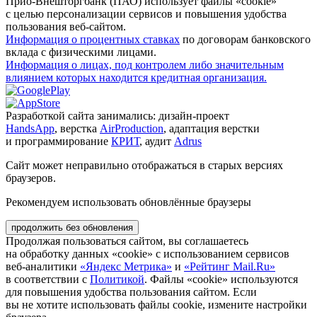
Прио-Внешторгбанк (ПАО) использует файлы «cookie»
с целью персонализации сервисов и повышения удобства
пользования веб-сайтом.
Информация о процентных ставках
по договорам банковского
вклада с физическими лицами.
Информация о лицах, под контролем либо значительным
влиянием которых находится кредитная организация.
Разработкой сайта занимались: дизайн-проект
HandsApp
, верстка
AirProduction
, адаптация верстки
и программирование
КРИТ
, аудит
Adrus
Сайт может неправильно отображаться в старых версиях
браузеров.
Рекомендуем использовать обновлённые браузеры
продолжить без обновления
Продолжая пользоваться сайтом, вы соглашаетесь
на обработку данных «cookie» с использованием сервисов
веб-аналитики
«Яндекс Метрика»
и
«Рейтинг Mail.Ru»
в соответствии с
Политикой
. Файлы «cookie» используются
для повышения удобства пользования сайтом. Если
вы не хотите использовать файлы cookie, измените настройки