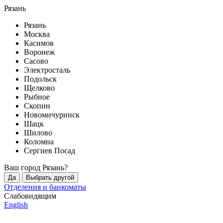
Рязань
Рязань
Москва
Касимов
Воронеж
Сасово
Электросталь
Подольск
Щелково
Рыбное
Скопин
Новомичуринск
Шацк
Шилово
Коломна
Сергиев Посад
Ваш город
Рязань
?
Да
Выбрать другой
Отделения и банкоматы
Слабовидящим
English